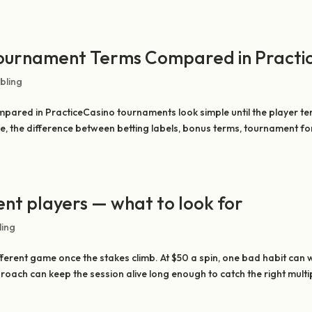
 Tournament Terms Compared in Practi
bling
pared in PracticeCasino tournaments look simple until the player t
tice, the difference between betting labels, bonus terms, tournament f
nt players — what to look for
ling
ferent game once the stakes climb. At $50 a spin, one bad habit can 
roach can keep the session alive long enough to catch the right multip