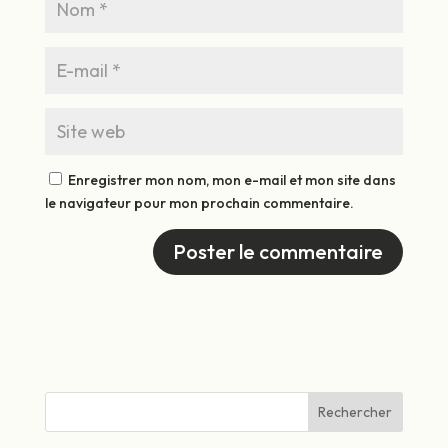
Enregistrer mon nom, mon e-mail et mon site dans
le navigateur pour mon prochain commentaire.
Rechercher