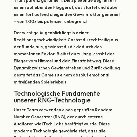
Transparenz garantiert. Die Spielrunde beginnt mit
einem abhebenden Fluggerät, das startet und dabei
einen fortlaufend steigenden Gewinnfaktor generiert
– von 1.00x bis potenziell unbegrenzt.
Der wichtige Augenblick liegt in deiner
Reaktionsgeschwindigkeit: Cashst du rechtzeitig aus
der Runde aus, gewinnst du dir dadurch den
momentanen Faktor. Bleibst du zu lang, crasht das
Flieger vom Himmel und dein Einsatz ist weg. Diese
Dynamik zwischen Gewinnstreben und Zurückhaltung
gestaltet das Game zu einem absolut emotional
mitreißenden Spielerlebnis.
Technologische Fundamente
unserer RNG-Technologie
Unser Team verwenden einen geprüften Random
Number Generator (RNG), der durch externe
Auditoren wie iTech Labs bestätigt wurde. Diese
moderne Technologie gewährleistet, dass alle