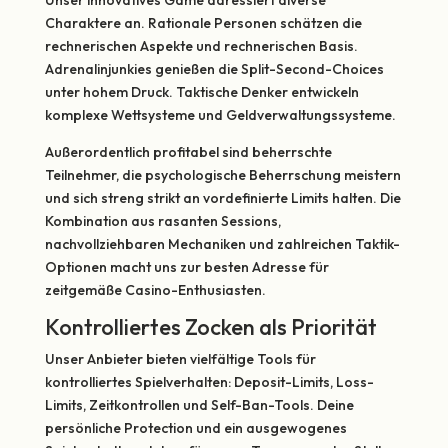
Unser innovatives Game adressiert diverse
Charaktere an. Rationale Personen schätzen die
rechnerischen Aspekte und rechnerischen Basis.
Adrenalinjunkies genießen die Split-Second-Choices
unter hohem Druck. Taktische Denker entwickeln
komplexe Wettsysteme und Geldverwaltungssysteme.
Außerordentlich profitabel sind beherrschte
Teilnehmer, die psychologische Beherrschung meistern
und sich streng strikt an vordefinierte Limits halten. Die
Kombination aus rasanten Sessions,
nachvollziehbaren Mechaniken und zahlreichen Taktik-
Optionen macht uns zur besten Adresse für
zeitgemäße Casino-Enthusiasten.
Kontrolliertes Zocken als Priorität
Unser Anbieter bieten vielfältige Tools für
kontrolliertes Spielverhalten: Deposit-Limits, Loss-
Limits, Zeitkontrollen und Self-Ban-Tools. Deine
persönliche Protection und ein ausgewogenes