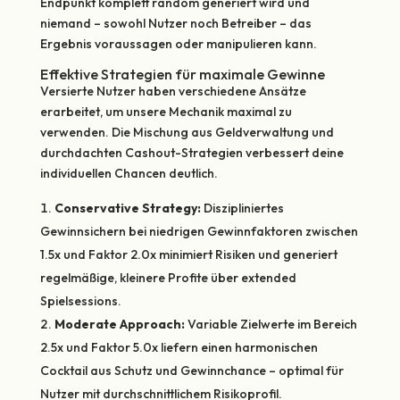
Endpunkt komplett random generiert wird und
niemand – sowohl Nutzer noch Betreiber – das
Ergebnis voraussagen oder manipulieren kann.
Effektive Strategien für maximale Gewinne
Versierte Nutzer haben verschiedene Ansätze
erarbeitet, um unsere Mechanik maximal zu
verwenden. Die Mischung aus Geldverwaltung und
durchdachten Cashout-Strategien verbessert deine
individuellen Chancen deutlich.
Conservative Strategy:
Diszipliniertes
Gewinnsichern bei niedrigen Gewinnfaktoren zwischen
1.5x und Faktor 2.0x minimiert Risiken und generiert
regelmäßige, kleinere Profite über extended
Spielsessions.
Moderate Approach:
Variable Zielwerte im Bereich
2.5x und Faktor 5.0x liefern einen harmonischen
Cocktail aus Schutz und Gewinnchance – optimal für
Nutzer mit durchschnittlichem Risikoprofil.