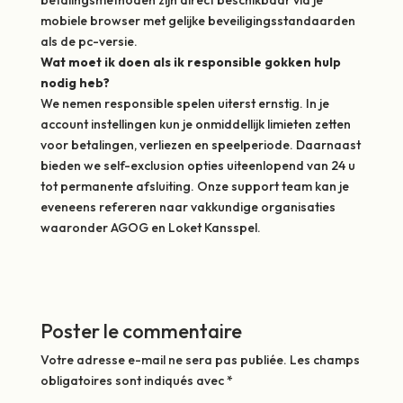
mobiele browser met gelijke beveiligingsstandaarden
als de pc-versie.
Wat moet ik doen als ik responsible gokken hulp
nodig heb?
We nemen responsible spelen uiterst ernstig. In je
account instellingen kun je onmiddellijk limieten zetten
voor betalingen, verliezen en speelperiode. Daarnaast
bieden we self-exclusion opties uiteenlopend van 24 u
tot permanente afsluiting. Onze support team kan je
eveneens refereren naar vakkundige organisaties
waaronder AGOG en Loket Kansspel.
Poster le commentaire
Votre adresse e-mail ne sera pas publiée.
Les champs
obligatoires sont indiqués avec
*