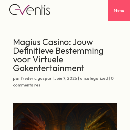
Menu
Magius Casino: Jouw
Definitieve Bestemming
voor Virtuele
Gokentertainment
par
frederic.gaspar
|
Juin 7, 2026
|
uncategorized
|
0
commentaires