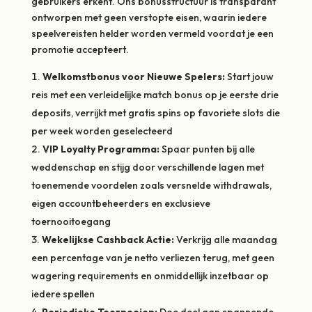
gebruikers erkent. Ons bonusstructuur is transparant
ontworpen met geen verstopte eisen, waarin iedere
speelvereisten helder worden vermeld voordat je een
promotie accepteert.
Welkomstbonus voor Nieuwe Spelers:
Start jouw
reis met een verleidelijke match bonus op je eerste drie
deposits, verrijkt met gratis spins op favoriete slots die
per week worden geselecteerd
VIP Loyalty Programma:
Spaar punten bij alle
weddenschap en stijg door verschillende lagen met
toenemende voordelen zoals versnelde withdrawals,
eigen accountbeheerders en exclusieve
toernooitoegang
Wekelijkse Cashback Actie:
Verkrijg alle maandag
een percentage van je netto verliezen terug, met geen
wagering requirements en onmiddellijk inzetbaar op
iedere spellen
Periodieke Toernooien:
Doe deel aan spannende