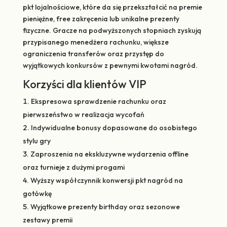
pkt lojalnościowe, które da się przekształcić na premie
pieniężne, free zakręcenia lub unikalne prezenty
fizyczne. Gracze na podwyższonych stopniach zyskują
przypisanego menedżera rachunku, większe
ograniczenia transferów oraz przystęp do
wyjątkowych konkursów z pewnymi kwotami nagród.
Korzyści dla klientów VIP
Ekspresowa sprawdzenie rachunku oraz
pierwszeństwo w realizacja wycofań
Indywidualne bonusy dopasowane do osobistego
stylu gry
Zaproszenia na ekskluzywne wydarzenia offline
oraz turnieje z dużymi progami
Wyższy współczynnik konwersji pkt nagród na
gotówkę
Wyjątkowe prezenty birthday oraz sezonowe
zestawy premii