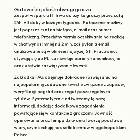
Gotowość i jakość obsługi gracza
Zespół wsparcia IT trwa do użytku graczy przez całą
24h, VII doby w każdym tygodniu. Połączenie możliwy
jest poprzez czat na bieżąco, e-mail oraz numer
telefoniczną. Przeciętny termin oczekiwania na reakcję
w chat wynosi mniej niż 2 min, zaś pytania email
analizowane są w okresie najwyżej 6 h. Pracownicy
używają się po PL, co niweluje bariery komunikacyjne
oraz ułatwia rozwiązywanie kwestii.
Zakładka FAQ obejmuje dokładne rozwiązania na
najpopularniej zadawane kwestie związane z zapisów,
weryfikacji, nagród oraz reguł poszczególnych
tytułów. Systematycznie odświeżamy tę bazę
informacji, dodając dodatkowe zagadnienia
powstające się w kontakcie z graczami. Jawność
operowania oraz tempo działania tworzą podstawę
wiary, czym cechują nas setki klientów w ogólnopolskim
Polsce.