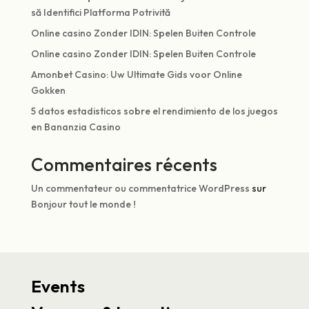
să Identifici Platforma Potrivită
Online casino Zonder IDIN: Spelen Buiten Controle
Online casino Zonder IDIN: Spelen Buiten Controle
Amonbet Casino: Uw Ultimate Gids voor Online
Gokken
5 datos estadisticos sobre el rendimiento de los juegos
en Bananzia Casino
Commentaires récents
Un commentateur ou commentatrice WordPress
sur
Bonjour tout le monde !
Events