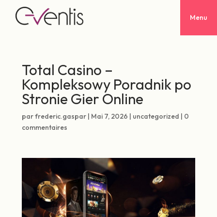
Menu
Total Casino –
Kompleksowy Poradnik po
Stronie Gier Online
par
frederic.gaspar
|
Mai 7, 2026
|
uncategorized
|
0
commentaires